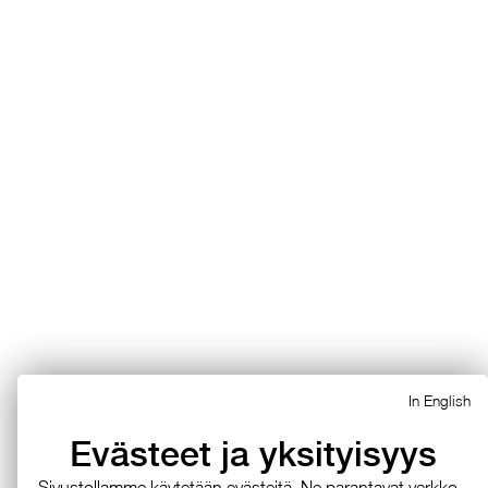
In English
Evästeet ja yksityisyys
Si­vus­tol­lam­me käy­te­tään eväs­tei­tä. Ne pa­ran­ta­vat verk­ko­