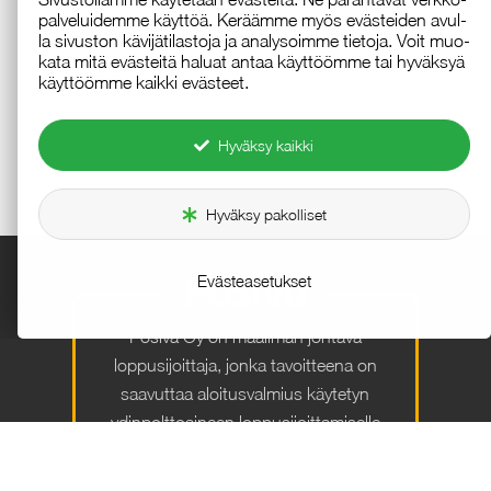
pal­ve­lui­dem­me käyt­töä. Ke­rääm­me myös eväs­tei­den avul­
la si­vus­ton kä­vi­jä­ti­las­to­ja ja ana­ly­soim­me tie­to­ja. Voit muo­
ka­ta mitä eväs­tei­tä ha­luat an­taa käyt­tööm­me tai hy­väk­syä
käyt­tööm­me kaik­ki eväs­teet.
Hyväksy kaikki
Hyväksy pakolliset
Evästeasetukset
Posiva Oy on maailman johtava
loppusijoittaja, jonka tavoitteena on
saavuttaa aloitusvalmius käytetyn
ydinpolttoaineen loppusijoittamiselle
syvälle peruskallioon louhittuun
ONKALO®on vuoden 2026 loppuun