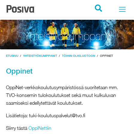
POSIVA ETUSIVU
Hae
Yhteistyökumppanit
ETUSIVU
/
YHTEISTYÖKUMPPANIT
/
TÖIHIN OLKILUOTOON
/
OPPINET
Oppinet
OppiNet-verkkokoulutusympäristössä suoritetaan mm.
TVO-konsernin tulokoulutukset sekä muut kulkuluvan
saamiseksi edellytettävät koulutukset.
Lisätietoja:
tuki-koulutuspalvelut@tvo.fi
Avautuu uuteen välilehteen
Siirry tästä
OppiNettiin